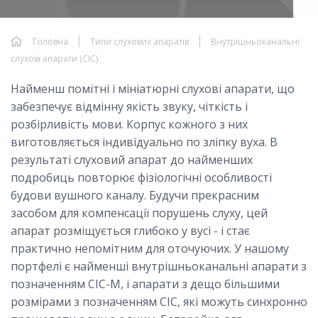
Головна
Типи слухових апаратів
Внутрішньоканальні
слухові апарати (CIC)
Найменш помітні і мініатюрні слухові апарати, що
забезпечує відмінну якість звуку, чіткість і
розбірливість мови. Корпус кожного з них
виготовляється індивідуально по зліпку вуха. В
результаті слуховий апарат до найменших
подробиць повторює фізіологічні особливості
будови вушного каналу. Будучи прекрасним
засобом для компенсації порушень слуху, цей
апарат розміщується глибоко у вусі - і стає
практично непомітним для оточуючих. У нашому
портфелі є найменші внутрішньоканальні апарати з
позначенням CIC-M, і апарати з дещо більшими
розмірами з позначенням CIC, які можуть синхронно